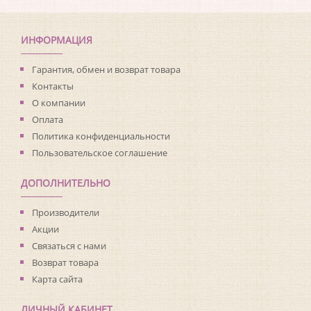
Коллекция:
Beaumont
Длина рулона:
10
Ширина рулона:
0.53
ИНФОРМАЦИЯ
Материал покрытия:
Без покрытия
Страна:
Канада
Гарантия, обмен и возврат товара
Материал основы:
Флизелин
Контакты
Раппорт:
53
О компании
Оплата
Политика конфиденциальности
Пользовательское соглашение
ДОПОЛНИТЕЛЬНО
Производители
Акции
Связаться с нами
Возврат товара
Карта сайта
ЛИЧНЫЙ КАБИНЕТ