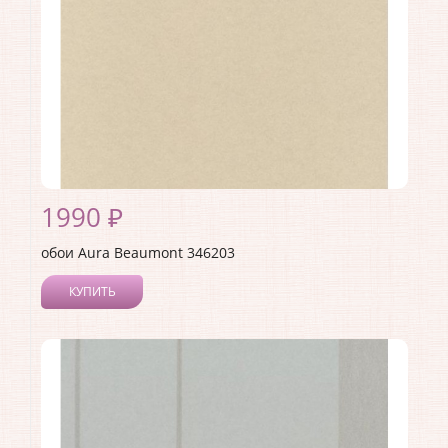
1990 ₽
обои Aura Beaumont 346203
КУПИТЬ
Производитель:
Aura
Коллекция:
Beaumont
Длина рулона:
10
Ширина рулона:
0.53
Материал покрытия:
Без покрытия
Страна:
Канада