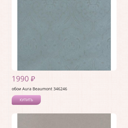
Страна:
Канада
Материал основы:
Флизелин
Раппорт:
<>
1990 ₽
обои Aura Beaumont 346246
КУПИТЬ
Производитель:
Aura
Коллекция:
Beaumont
Длина рулона:
10
Ширина рулона:
0.53