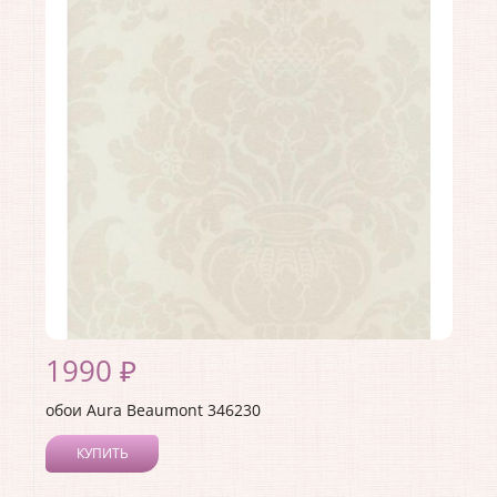
Длина рулона:
10
Ширина рулона:
0.53
Материал покрытия:
Без покрытия
Страна:
Канада
Материал основы:
Флизелин
Раппорт:
<>
1990 ₽
обои Aura Beaumont 346230
КУПИТЬ
Производитель:
Aura