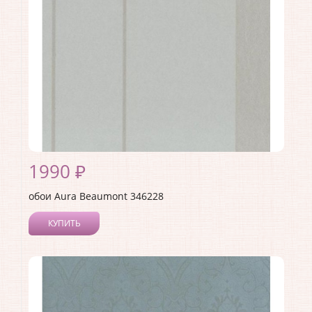
Материал основы:
Флизелин
Раппорт:
<>
1990 ₽
обои Aura Beaumont 346228
КУПИТЬ
Производитель:
Aura
Коллекция:
Beaumont
Длина рулона:
10
Ширина рулона:
0.53
Материал покрытия:
Без покрытия