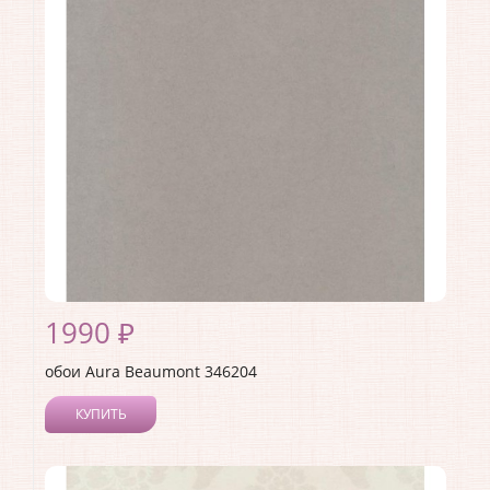
Материал покрытия:
Без покрытия
Страна:
Канада
Материал основы:
Флизелин
Раппорт:
26
1990 ₽
обои Aura Beaumont 346204
КУПИТЬ
Производитель:
Aura
Коллекция:
Beaumont