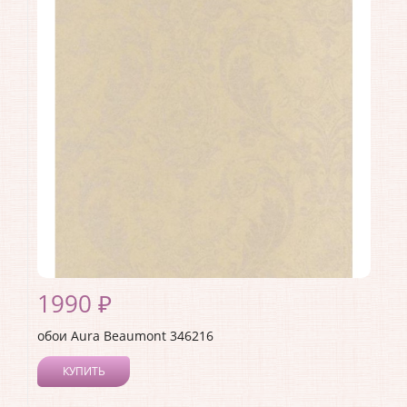
Длина рулона:
10
Ширина рулона:
0.53
Материал покрытия:
Без покрытия
Страна:
Канада
Материал основы:
Флизелин
Раппорт:
53
1990 ₽
обои Aura Beaumont 346216
КУПИТЬ
Производитель:
Aura