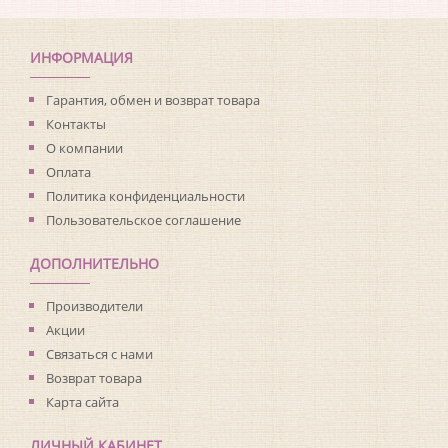
Коллекция:
Beaumont
Длина рулона:
10
Ширина рулона:
0.53
ИНФОРМАЦИЯ
Материал покрытия:
Без покрытия
Страна:
Канада
Гарантия, обмен и возврат товара
Материал основы:
Флизелин
Контакты
Раппорт:
26
О компании
Оплата
Политика конфиденциальности
Пользовательское соглашение
ДОПОЛНИТЕЛЬНО
Производители
Акции
Связаться с нами
Возврат товара
Карта сайта
ЛИЧНЫЙ КАБИНЕТ