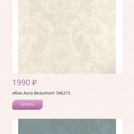
Страна:
Канада
Материал основы:
Флизелин
Раппорт:
53
1990 ₽
обои Aura Beaumont 346215
КУПИТЬ
Производитель:
Aura
Коллекция:
Beaumont
Длина рулона:
10
Ширина рулона:
0.53