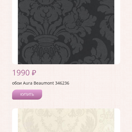
Материал основы:
Флизелин
Раппорт:
53
1990 ₽
обои Aura Beaumont 346236
КУПИТЬ
Производитель:
Aura
Коллекция:
Beaumont
Длина рулона:
10
Ширина рулона:
0.53
Материал покрытия:
Без покрытия