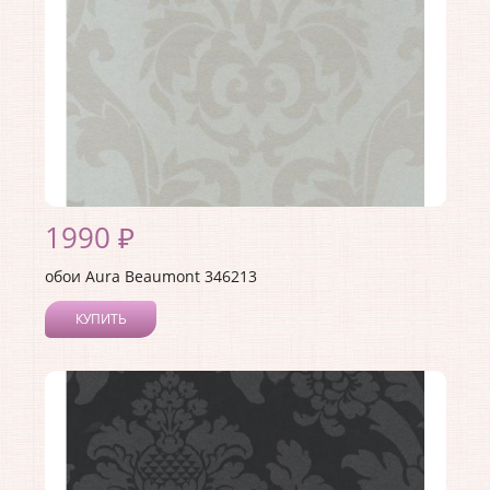
1990 ₽
обои Aura Beaumont 346213
КУПИТЬ
Производитель:
Aura
Коллекция:
Beaumont
Длина рулона:
10
Ширина рулона:
0.53
Материал покрытия:
Без покрытия
Страна:
Канада