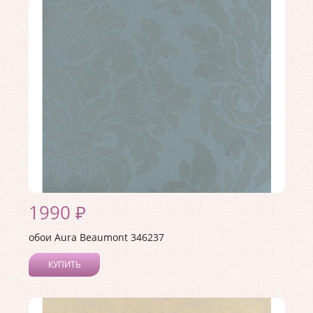
Материал покрытия:
Без покрытия
Страна:
Канада
Материал основы:
Флизелин
Раппорт:
26
1990 ₽
обои Aura Beaumont 346237
КУПИТЬ
Производитель:
Aura
Коллекция:
Beaumont