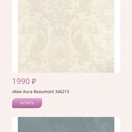
Страна:
Канада
Материал основы:
Флизелин
Раппорт:
53
1990 ₽
обои Aura Beaumont 346215
КУПИТЬ
Производитель:
Aura
Коллекция:
Beaumont
Длина рулона:
10
Ширина рулона:
0.53