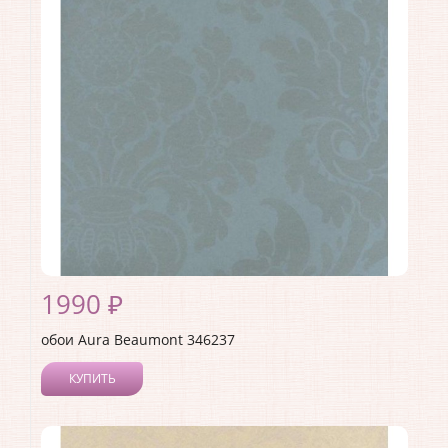
Материал покрытия:
Без покрытия
Страна:
Канада
Материал основы:
Флизелин
Раппорт:
26
1990 ₽
обои Aura Beaumont 346237
КУПИТЬ
Производитель:
Aura
Коллекция:
Beaumont