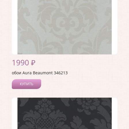
1990 ₽
обои Aura Beaumont 346213
КУПИТЬ
Производитель:
Aura
Коллекция:
Beaumont
Длина рулона:
10
Ширина рулона:
0.53
Материал покрытия:
Без покрытия
Страна:
Канада