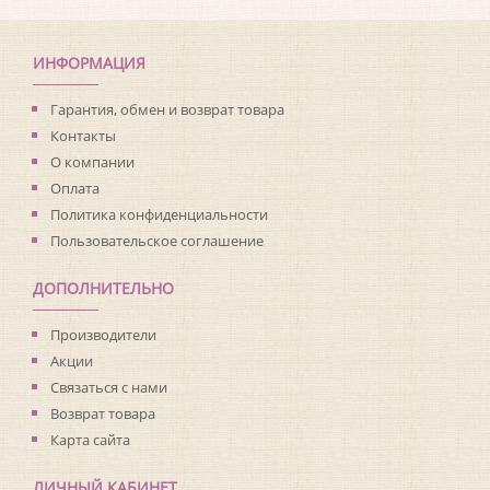
Коллекция:
Beaumont
Длина рулона:
10
Ширина рулона:
0.53
ИНФОРМАЦИЯ
Материал покрытия:
Без покрытия
Страна:
Канада
Гарантия, обмен и возврат товара
Материал основы:
Флизелин
Контакты
Раппорт:
26
О компании
Оплата
Политика конфиденциальности
Пользовательское соглашение
ДОПОЛНИТЕЛЬНО
Производители
Акции
Связаться с нами
Возврат товара
Карта сайта
ЛИЧНЫЙ КАБИНЕТ