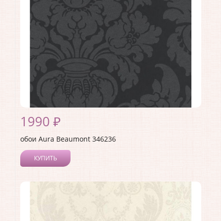
Материал основы:
Флизелин
Раппорт:
53
1990 ₽
обои Aura Beaumont 346236
КУПИТЬ
Производитель:
Aura
Коллекция:
Beaumont
Длина рулона:
10
Ширина рулона:
0.53
Материал покрытия:
Без покрытия