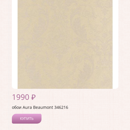
Длина рулона:
10
Ширина рулона:
0.53
Материал покрытия:
Без покрытия
Страна:
Канада
Материал основы:
Флизелин
Раппорт:
53
1990 ₽
обои Aura Beaumont 346216
КУПИТЬ
Производитель:
Aura